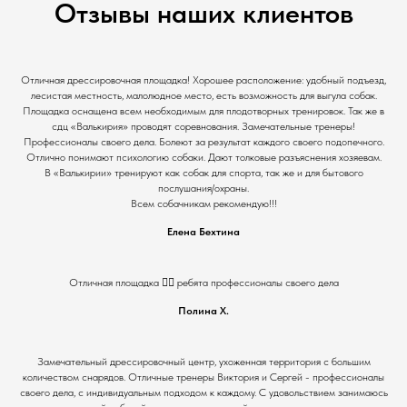
Отзывы наших клиентов
Отличная дрессировочная площадка! Хорошее расположение: удобный подъезд,
лесистая местность, малолюдное место, есть возможность для выгула собак.
Площадка оснащена всем необходимым для плодотворных тренировок. Так же в
сдц «Валькирия» проводят соревнования. Замечательные тренеры!
Профессионалы своего дела. Болеют за результат каждого своего подопечного.
Отлично понимают психологию собаки. Дают толковые разъяснения хозяевам.
В «Валькирии» тренируют как собак для спорта, так же и для бытового
послушания/охраны.
Всем собачникам рекомендую!!!
Елена Бехтина
Отличная площадка 👍🏻 ребята профессионалы своего дела
Полина Х.
Замечательный дрессировочный центр, ухоженная территория с большим
количеством снарядов. Отличные тренеры Виктория и Сергей - профессионалы
своего дела, с индивидуальным подходом к каждому. С удовольствием занимаюсь