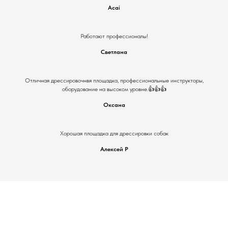
Acai
Работают профессионалы!
Светлана
Отличная дрессировочнвя площадка, профессиональные инструкторы,
оборудование на высоком уровне.👍👍👍
Оксана
Хорошая площадка для дрессировки собак
Алексей Р