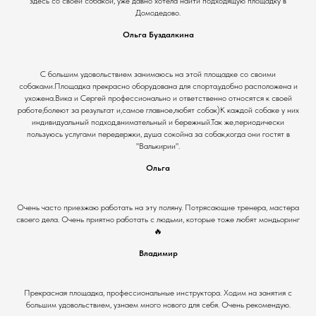
здесь со своей собакой, уже давно хотела найти подходящую площадку в
Домодедово.
Ольга Буздалкина
С большим удовольствием занимаюсь на этой площадке со своими
собаками.Площадка прекрасно оборудована для спорта,удобно расположена и
ухожена.Вика и Сергей профессионально и ответственно относятся к своей
работе,болеют за результат и,самое главное,любят собак)К каждой собаке у них
индивидуальный подход,внимательный и бережный.Так же,периодически
пользуюсь услугами передержки, душа сокойна за собак,когда они гостят в
"Валькирии".
Ольга
Очень часто приезжаю работать на эту поляну. Потрясающие тренера, мастера
своего дела. Очень приятно работать с людьми, которые тоже любят мондьоринг
🔥
Владимир
Прекрасная площадка, профессиональные инструктора. Ходим на занятия с
большим удовольствием, узнаем много нового для себя. Очень рекомендую.